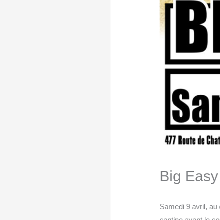
Big Easy 
Samedi 9 avril, au 
cantine avant le c