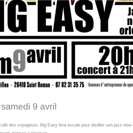
samedi 9 avril
café des voyageurs, Big Easy fera escale pour distiller son jazz new-
oncert, pensez à réserver