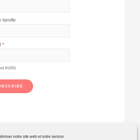
 famille
l
*
ord RGPD
UBSCRIBE
imiser notre site web et notre service.