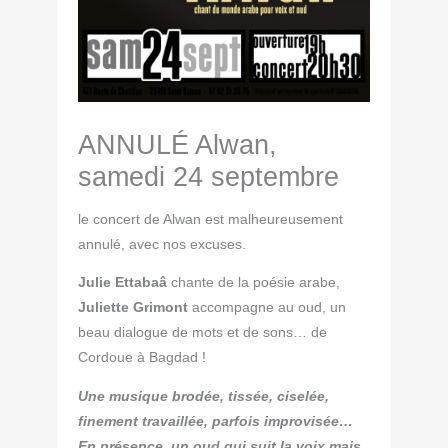
ANNULÉ Alwan,
samedi 24 septembre
le concert de Alwan est malheureusement
annulé, avec nos excuses.
Julie Ettabaâ
chante de la poésie arabe,
Juliette Grimont
accompagne au oud, un
beau dialogue de mots et de sons… de
Cordoue à Bagdad !
Une musique brodée, tissée, ciselée,
finement travaillée, parfois improvisée…
En présence, un oud qui suit la voix mais